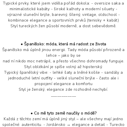
Typické prvky, které jsem viděla pořád dokola: - oversize saka a
minimalistické kabáty - široké kalhoty a moderní siluety -
výrazné sluneční brýle, barevný, šílený, vintage, oldschool -
kombinace elegance a sportovních prvků (tenisky + kabát)
Styl tureckých žen působí moderně, a dost sebevědomě.
• Španělsko: móda, která má radost ze života
Španělsko má úplně jinou energii. Tady móda působí přirozeně a
lehce – jako by se
nad ní nikdo moc netrápil, a přesto všechno dohromady funguje.
Styl oblékání je spíše volný až hipsterský.
Typický španělský vibe: - lehké šaty a lněné košile - sandály a
jednoduché letní outfity - velké sluneční brýle - často ale i
propojení elegance a komfortu
Styl je ženský, elegance zde rozhodně nechybí.
____________
• Co mě tyto země naučily o módě?
Každá z těchto zemí má úplně jiný styl – ale všechny mají jedno
společné: autenticitu. - Jordánsko → elegance a detail - Turecko