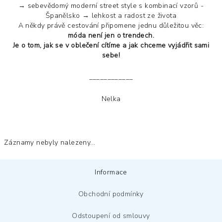
→ sebevědomý moderní street style s kombinací vzorů -
Španělsko → lehkost a radost ze života
A někdy právě cestování připomene jednu důležitou věc:
móda není jen o trendech.
Je o tom, jak se v oblečení cítíme a jak chceme vyjádřit sami
sebe!
____________
Nelka
Záznamy nebyly nalezeny...
Z
Informace
á
p
Obchodní podmínky
a
Odstoupení od smlouvy
t