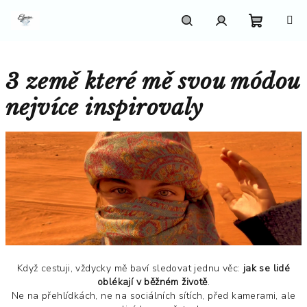
Přejít
na
obsah
Nákupn
Hledat
Přihlášení
3 země které mě svou módou
košík
nejvíce inspirovaly
Když cestuji, vždycky mě baví sledovat jednu věc:
jak se lidé
oblékají v běžném životě
.
Ne na přehlídkách, ne na sociálních sítích, před kamerami, ale