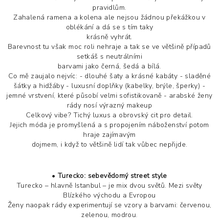
pravidlům.
Zahalená ramena a kolena ale nejsou žádnou překážkou v
oblékání a dá se s tím taky
krásně vyhrát.
Barevnost tu však moc roli nehraje a tak se ve většině případů
setkáš s neutrálními
barvami jako černá, šedá a bílá.
Co mě zaujalo nejvíc: - dlouhé šaty a krásné kabáty - sladěné
šátky a hidžáby - luxusní doplňky (kabelky, brýle, šperky) -
jemné vrstvení, které působí velmi sofistikovaně - arabské ženy
rády nosí výrazný makeup
Celkový vibe? Tichý luxus a obrovský cit pro detail.
Jejich móda je promyšlená a s propojením náboženství potom
hraje zajímavým
dojmem, i když to většině lidí tak vůbec nepřijde.
•
Turecko: sebevědomý street style
Turecko – hlavně Istanbul – je mix dvou světů. Mezi světy
Blízkého východu a Evropou
Ženy naopak rády experimentují se vzory a barvami: červenou,
zelenou, modrou.