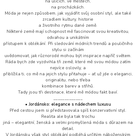
na ulicích, ve městech,
na procházkách.
Móda je nejen způsobem, jak vyjádřit svůj osobní styl, ale také
zrcadlem kultury, historie
a životního rytmu dané země.
Některé země mají schopnost mě fascinovat svou kreativitou,
odvahou a unikátním
přístupem k oblékání. Při sledování módních trendů a pouličního
stylu si začínám
uvědomovat, jak různorodé mohou být inspirace napříč světem.
Ráda bych zde vyzdvihla tři země, které mě svou módou zatím
nejvíce oslovily, a
přiblížila ti, co mě na jejich stylu přitahuje – ať už jde o eleganci,
originalitu, nebo třeba
kombinace barev a střihů.
Tady jsou tři destinace, které mě módou fakt baví.
_____________
•
Jordánsko: elegance s nádechem luxusu
Před cestou jsem si představovala spíš konzervativní styl.
Realita ale byla tak trochu
jiná – elegantní, ženská a velmi promyšlená móda s důrazem na
detail.
V Jordánsku však styl oblékání podléhá určitým náboženským