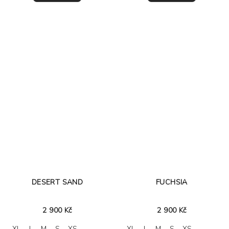
DESERT SAND
FUCHSIA
2 900 Kč
2 900 Kč
XL
L
M
S
XS
XL
L
M
S
XS