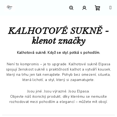
Přejít
na
obsah
Nákupn
Hledat
Přihlášení
KALHOTOVÉ SUKNĚ -
košík
klenot značky
Kalhotová sukně. Když se styl potká s pohodlím.
Není to kompromis – je to upgrade. Kalhotové sukně Elpasa
spojují ženskost sukně s praktičností kalhot a vytváří kousek,
který na trhu jen tak nenajdete. Pohyb bez omezení, silueta,
která lichotí, a styl, který si zapamatujete.
Jsou jiné. Jsou výrazné. Jsou Elpasa.
Objevte náš ikonický produkt, díky kterému se nemusíte
rozhodovat mezi pohodlím a elegancí – můžete mít obojí.