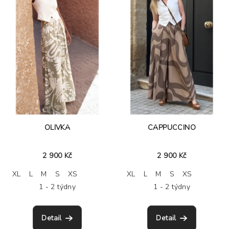
OLIVKA
CAPPUCCINO
2 900 Kč
2 900 Kč
XL
L
M
S
XS
XL
L
M
S
XS
1 - 2 týdny
1 - 2 týdny
Detail
Detail