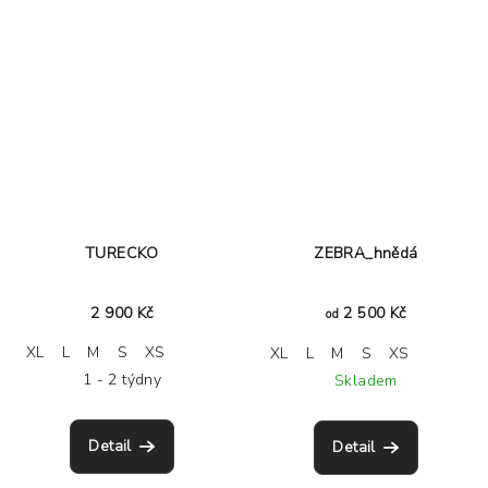
TURECKO
ZEBRA_hnědá
2 900 Kč
2 500 Kč
od
XL
L
M
S
XS
XL
L
M
S
XS
1 - 2 týdny
Skladem
Detail
Detail