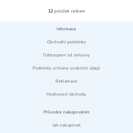
12
položek celkem
O
v
Z
l
Informace
á
á
p
d
Obchodní podmínky
a
a
c
Odstoupení od smlouvy
t
í
í
p
Podmínky ochrany osobních údajů
r
Reklamace
v
k
Hodnocení obchodu
y
v
ý
Průvodce nakupováním
p
i
Jak nakupovat
s