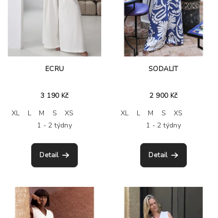
o
d
u
k
t
ECRU
SODALIT
ů
3 190 Kč
2 900 Kč
XL
L
M
S
XS
XL
L
M
S
XS
1 - 2 týdny
1 - 2 týdny
Detail
Detail