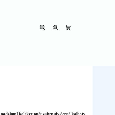
Hledat
Přihlášení
Nákupní
košík
 podzimní kolekce opět zahrnuly černé kalhoty