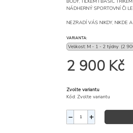
BODY, TÍLKEM I BASIC TRIKEM
NÁDHERNÝ SPORTOVNÍ ČI LE
NEZRADÍ VÁS NIKDY, NIKDE 
VARIANTA:
2 900 Kč
Měrná
cena:
Zvolte variantu
Kód:
Zvolte variantu
−
+