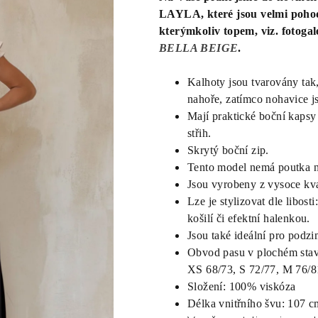
LAYLA, které jsou velmi pohod
kterýmkoliv topem, viz. fotogal
BELLA BEIGE
.
Kalhoty jsou tvarovány tak,
nahoře, zatímco nohavice j
Mají praktické boční kapsy 
střih.
Skrytý boční zip.
Tento model nemá poutka n
Jsou vyrobeny z vysoce kv
Lze je stylizovat dle libos
košilí či efektní halenkou.
Jsou také ideální pro podzim
Obvod pasu v plochém sta
XS 68/73, S 72/77, M 76/8
Složení: 100% viskóza
Délka vnitřního švu: 107 c