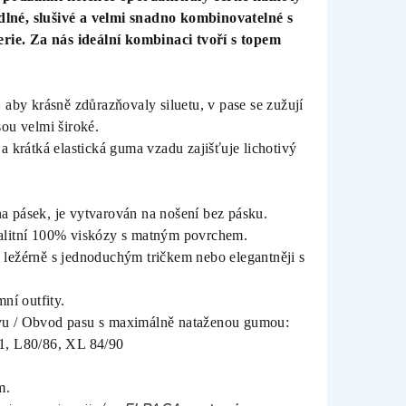
lné, slušivé a velmi snadno kombinovatelné s
erie. Za nás ideální kombinaci tvoří s topem
 aby krásně zdůrazňovaly siluetu, v pase se zužují
sou velmi široké.
a krátká elastická guma vzadu zajišťuje lichotivý
a pásek, je vytvarován na nošení bez pásku.
alitní 100% viskózy s matným povrchem.
ti: ležérně s jednoduchým tričkem nebo elegantněji s
ní outfity.
vu / Obvod pasu s maximálně nataženou gumou:
1, L80/86, XL 84/90
m.