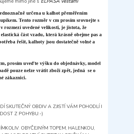
hujeme mimo jiné s
ELPASA vestami
označně určena u kalhot přeměřením
upíkem. Tento rozměr v cm prosím srovnejte s
rozmezí uvedené velikosti, je jistota, že
 elastická část vzadu, která krásně obejme pas a
potřeba řešit, kalhoty jsou dostatečně volné a
 prosím uveďte výšku do objednávky, model
adě pouze nelze vrátit zboží zpět, jedná se o
né zákaznici.
Í SKUTEČNÝ OBDIV A ZJISTÍ VÁM POHODLÍ I
ADOST Z POHYBU:-)
ÍMKOLIV. OBYČEJNÝM TOPEM, HALENKOU,