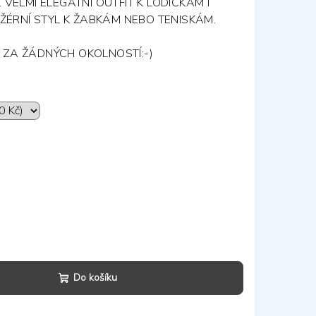
. VELMI ELEGATNÍ OUTFIT K LODIČKÁM I
ŽÉRNÍ STYL K ŽABKÁM NEBO TENISKÁM.
A ZA ŽÁDNÝCH OKOLNOSTÍ:-)
Do košíku