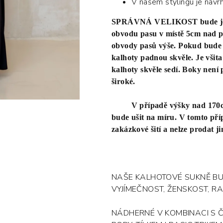
V našem stylingu je navr
SPRÁVNÁ VELIKOST bude jedn
obvodu pasu v místě 5cm nad p
obvody pasů výše. Pokud bude v 
kalhoty padnou skvěle. Je všita
kalhoty skvěle sedí. Boky není 
široké.
V případě výšky nad 170cm,
bude ušit na míru. V tomto příp
zakázkové šití a nelze prodat ji
NAŠE KALHOTOVÉ SUKNĚ BUD
VYJÍMEČNOST, ŽENSKOST, R
NÁDHERNÉ V KOMBINACI S Č