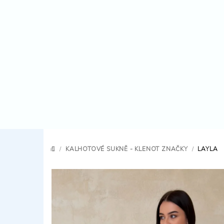
Přejít
na
obsah
/
KALHOTOVÉ SUKNĚ - KLENOT ZNAČKY
/
LAYLA
DOMŮ