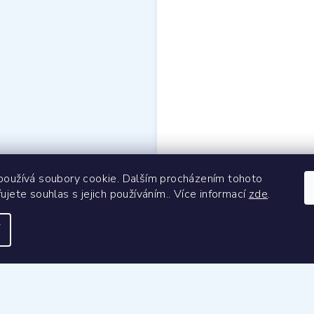
oužívá soubory cookie. Dalším procházením tohoto
jete souhlas s jejich používáním.. Více informací
zde
.
kupováním
Značka
Fac
upovat
Kontakt
elikostí
Náš příběh