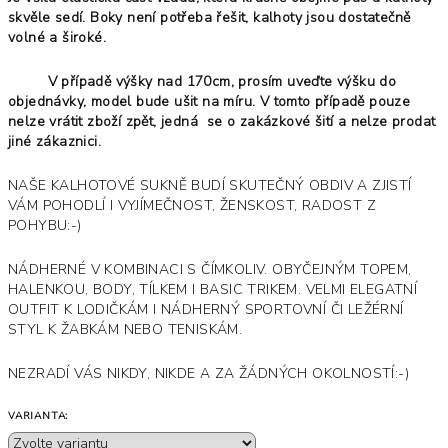
skvěle sedí. Boky není potřeba řešit, kalhoty jsou dostatečně
volné a široké.
V případě výšky nad 170cm, prosím uveďte výšku do
objednávky, model bude ušit na míru. V tomto případě pouze
nelze vrátit zboží zpět, jedná se o zakázkové šití a nelze prodat
jiné zákaznici.
NAŠE KALHOTOVÉ SUKNĚ BUDÍ SKUTEČNÝ OBDIV A ZJISTÍ
VÁM POHODLÍ I VYJÍMEČNOST, ŽENSKOST, RADOST Z
POHYBU:-)
NÁDHERNÉ V KOMBINACI S ČÍMKOLIV. OBYČEJNÝM TOPEM,
HALENKOU, BODY, TÍLKEM I BASIC TRIKEM. VELMI ELEGATNÍ
OUTFIT K LODIČKÁM I NÁDHERNÝ SPORTOVNÍ ČI LEŽÉRNÍ
STYL K ŽABKÁM NEBO TENISKÁM.
NEZRADÍ VÁS NIKDY, NIKDE A ZA ŽÁDNÝCH OKOLNOSTÍ:-)
VARIANTA: