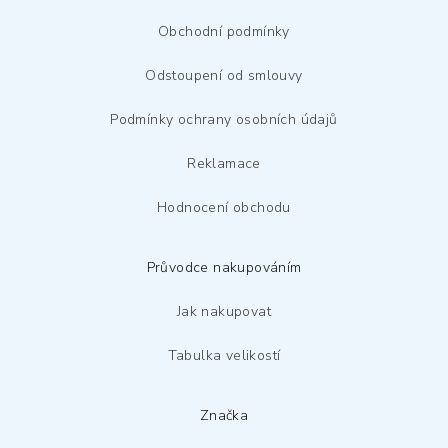
á
p
Obchodní podmínky
a
Odstoupení od smlouvy
t
í
Podmínky ochrany osobních údajů
Reklamace
Hodnocení obchodu
Průvodce nakupováním
Jak nakupovat
Tabulka velikostí
Značka