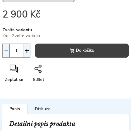
2 900 Kč
Měrná
Zvolte variantu
cena:
Kód:
Zvolte variantu
−
+
Do košíku
Zeptat se
Sdílet
Popis
Diskuze
Detailní popis produktu