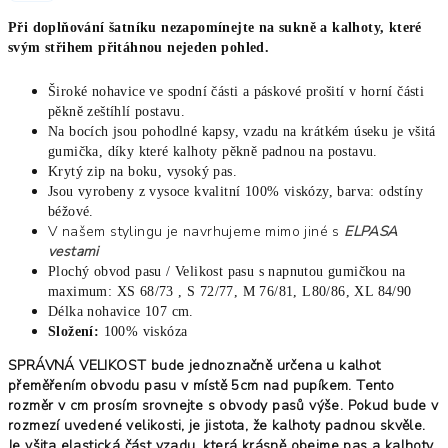
Při doplňování šatníku nezapomínejte na sukně a kalhoty, které
svým střihem přitáhnou nejeden pohled.
Široké nohavice ve spodní části a páskové prošití v horní části
pěkně zeštíhlí postavu.
Na bocích jsou pohodlné kapsy, vzadu na krátkém úseku je všitá
gumička, díky které kalhoty pěkně padnou na postavu.
Krytý zip na boku, vysoký pas.
Jsou vyrobeny z vysoce kvalitní 100% viskózy, barva: odstíny
béžové.
V našem stylingu je navrhujeme mimo jiné s
ELPASA
vestami
Plochý obvod pasu / Velikost pasu s napnutou gumičkou na
maximum: XS 68/73 , S 72/77, M 76/81, L80/86, XL 84/90
Délka nohavice 107 cm.
Složení:
100% viskóza
SPRÁVNÁ VELIKOST bude jednoznačně určena u kalhot
přeměřením obvodu pasu v místě 5cm nad pupíkem. Tento
rozměr v cm prosím srovnejte s obvody pasů výše. Pokud bude v
rozmezí uvedené velikosti, je jistota, že kalhoty padnou skvěle.
Je všita elastická část vzadu, která krásně obejme pas a kalhoty