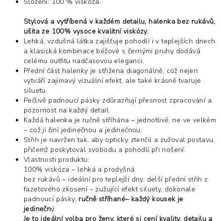
Složení: 100 % viskóza.
Stylová a vytříbená v každém detailu, halenka bez rukávů,
ušita ze 100% vysoce kvalitní viskózy.
Lehká, vzdušná látka zajišťuje pohodlí i v teplejších dnech
a klasická kombinace béžové s černými pruhy dodává
celému outfitu nadčasovou eleganci.
Přední část halenky je střižena diagonálně, což nejen
vytváří zajímavý vizuální efekt, ale také krásně tvaruje
siluetu.
Pečlivě padnoucí pásky zdůrazňují přesnost zpracování a
pozornost na každý detail.
Každá halenka je ručně stříhána – jednotlivě, ne ve velkém
– což ji činí jedinečnou a jedinečnou.
Střih je navržen tak, aby opticky ztenčil a zužoval postavu,
přičemž poskytoval svobodu a pohodlí při nošení.
Vlastnosti
produktu:
100% viskóza – lehká a prodyšná
bez rukávů – ideální pro teplejší dny
, delší přední střih z
fazetového zkosení – zužující efekt siluety,
dokonale
padnoucí pásky,
ručně stříhané
– každý kousek je
jedinečn
ý.
Je to ideální volba pro ženy, které si cení kvality, detailu a