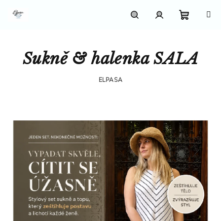
Přejít
na
obsah
Nákupn
Hledat
Přihlášení
Sukně & halenka SALA
košík
ELPASA