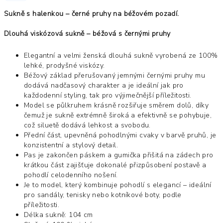
Sukně s halenkou – černé pruhy na béžovém pozadí.
Dlouhá viskózová sukně – béžová s černými pruhy
Elegantní a velmi ženská dlouhá sukně vyrobená ze 100%
lehké, prodyšné viskózy.
Béžový základ přerušovaný jemnými černými pruhy mu
dodává nadčasový charakter a je ideální jak pro
každodenní styling, tak pro výjimečnější příležitosti.
Model se půlkruhem krásně rozšiřuje směrem dolů, díky
čemuž je sukně extrémně široká a efektivně se pohybuje,
což siluetě dodává lehkost a svobodu.
Přední část, upevněná pohodlnými cvaky v barvě pruhů, je
konzistentní a stylový detail.
Pas je zakončen páskem a gumička přišitá na zádech pro
krátkou část zajišťuje dokonalé přizpůsobení postavě a
pohodlí celodenního nošení.
Je to model, který kombinuje pohodlí s elegancí – ideální
pro sandály, tenisky nebo kotníkové boty, podle
příležitosti.
Délka sukně: 104 cm