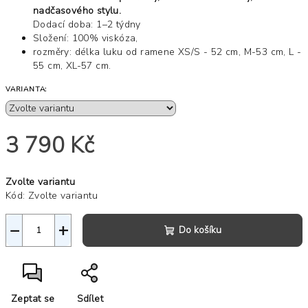
nadčasového stylu.
Dodací doba: 1–2 týdny
Složení: 100% viskóza,
rozměry: délka luku od ramene XS/S - 52 cm, M-53 cm, L -
55 cm, XL-57 cm.
VARIANTA:
3 790 Kč
Měrná
Zvolte variantu
cena:
Kód:
Zvolte variantu
−
+
Do košíku
Zeptat se
Sdílet